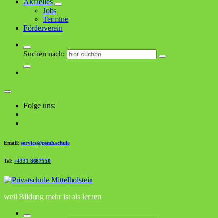
Aktuelles
Jobs
Termine
Förderverein
Suchen nach:
Folge uns:
Email:
service@psmh.schule
Tel:
+4331 8687550
weil Bildung mehr ist als lernen