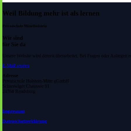
Weil Bildung mehr ist als lernen
Privatschule Mittelholstein
Wir sind
für Sie da
Unsere Website wird derzeit überarbeitet. Bei Fragen oder Anliegen e
E-Mail senden
Adresse
Privatschule Holstein-Mitte gGmbH
Schleswiger Chaussee 91
24768 Rendsburg
Impressum
Datenschutzerklärung