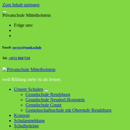
Zum Inhalt springen
P
r
i
v
a
t
s
c
h
u
l
e
M
i
t
t
e
l
h
o
l
s
t
e
i
n
Folge uns:
Email:
service@psmh.schule
Tel:
+4331 8687550
weil Bildung mehr ist als lernen
Unsere Schulen
Grundschule Rendsburg
Grundschule Neudorf-Bornstein
Grundschule Gnutz
Gemeinschaftsschule mit Oberstufe Rendsburg
Konzept
Schulanmeldung
Schulbeiträge