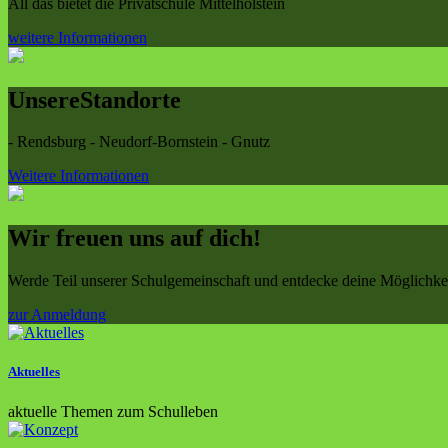
All das bietet die Privatschule Mittelholstein
weitere Informationen
Unsere
Standorte
- Rendsburg - Neudorf-Bornstein - Gnutz
Weitere Informationen
Wir freuen uns auf
dich!
Werde Teil unserer Schulgemeinschaft und entdecke deine Möglichkei
zur Anmeldung
Aktuelles
aktuelle Themen zum Schulleben