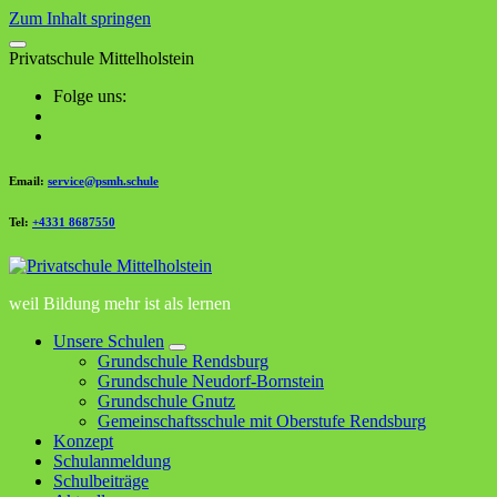
Zum Inhalt springen
P
r
i
v
a
t
s
c
h
u
l
e
M
i
t
t
e
l
h
o
l
s
t
e
i
n
Folge uns:
Email:
service@psmh.schule
Tel:
+4331 8687550
weil Bildung mehr ist als lernen
Unsere Schulen
Grundschule Rendsburg
Grundschule Neudorf-Bornstein
Grundschule Gnutz
Gemeinschaftsschule mit Oberstufe Rendsburg
Konzept
Schulanmeldung
Schulbeiträge