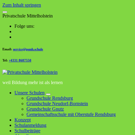
Zum Inhalt springen
P
r
i
v
a
t
s
c
h
u
l
e
M
i
t
t
e
l
h
o
l
s
t
e
i
n
Folge uns:
Email:
service@psmh.schule
Tel:
+4331 8687550
weil Bildung mehr ist als lernen
Unsere Schulen
Grundschule Rendsburg
Grundschule Neudorf-Bornstein
Grundschule Gnutz
Gemeinschaftsschule mit Oberstufe Rendsburg
Konzept
Schulanmeldung
Schulbeiträge