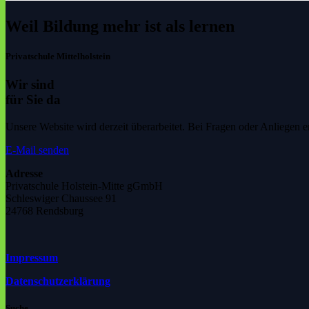
Weil Bildung mehr ist als lernen
Privatschule Mittelholstein
Wir sind
für Sie da
Unsere Website wird derzeit überarbeitet. Bei Fragen oder Anliegen e
E-Mail senden
Adresse
Privatschule Holstein-Mitte gGmbH
Schleswiger Chaussee 91
24768 Rendsburg
Impressum
Datenschutzerklärung
Suche