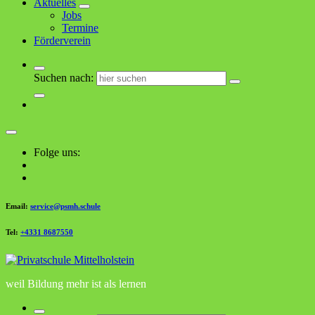
Aktuelles
Jobs
Termine
Förderverein
Suchen nach:
Folge uns:
Email:
service@psmh.schule
Tel:
+4331 8687550
weil Bildung mehr ist als lernen