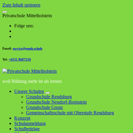
Zum Inhalt springen
P
r
i
v
a
t
s
c
h
u
l
e
M
i
t
t
e
l
h
o
l
s
t
e
i
n
Folge uns:
Email:
service@psmh.schule
Tel:
+4331 8687550
weil Bildung mehr ist als lernen
Unsere Schulen
Grundschule Rendsburg
Grundschule Neudorf-Bornstein
Grundschule Gnutz
Gemeinschaftsschule mit Oberstufe Rendsburg
Konzept
Schulanmeldung
Schulbeiträge