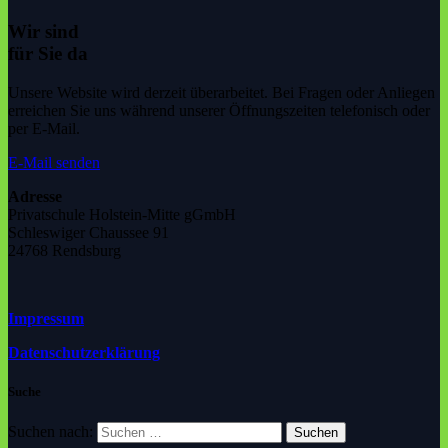
Wir sind
für Sie da
Unsere Website wird derzeit überarbeitet. Bei Fragen oder Anliegen
erreichen Sie uns während unserer Öffnungszeiten telefonisch oder
per E-Mail.
E-Mail senden
Adresse
Privatschule Holstein-Mitte gGmbH
Schleswiger Chaussee 91
24768 Rendsburg
Impressum
Datenschutzerklärung
Suche
Suchen nach: