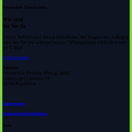
Privatschule Mittelholstein
Wir sind
für Sie da
Unsere Website wird derzeit überarbeitet. Bei Fragen oder Anliegen
erreichen Sie uns während unserer Öffnungszeiten telefonisch oder
per E-Mail.
E-Mail senden
Adresse
Privatschule Holstein-Mitte gGmbH
Schleswiger Chaussee 91
24768 Rendsburg
Impressum
Datenschutzerklärung
Suche