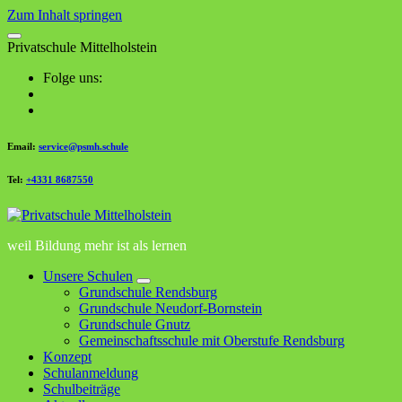
Zum Inhalt springen
P
r
i
v
a
t
s
c
h
u
l
e
M
i
t
t
e
l
h
o
l
s
t
e
i
n
Folge uns:
Email:
service@psmh.schule
Tel:
+4331 8687550
weil Bildung mehr ist als lernen
Unsere Schulen
Grundschule Rendsburg
Grundschule Neudorf-Bornstein
Grundschule Gnutz
Gemeinschaftsschule mit Oberstufe Rendsburg
Konzept
Schulanmeldung
Schulbeiträge