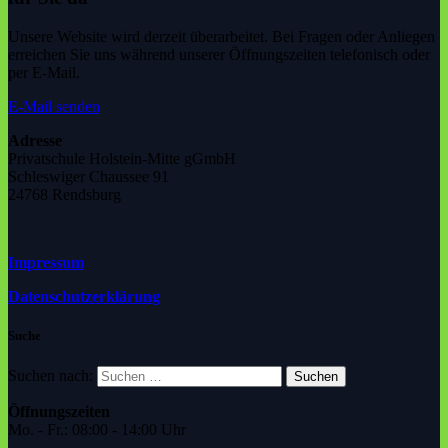
Unsere Website wird derzeit überarbeitet. Bei Fragen oder Anliegen
erreichen Sie uns während unserer Öffnungszeiten telefonisch oder
per E-Mail.
E-Mail senden
Adresse
Privatschule Holstein-Mitte gGmbH
Schleswiger Chaussee 91
24768 Rendsburg
Impressum
Datenschutzerklärung
Suche
Suchen nach:
Öffnungszeiten
Mo. - Fr.: 08:00 - 14:00 Uhr