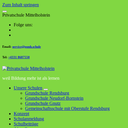
Zum Inhalt springen
P
r
i
v
a
t
s
c
h
u
l
e
M
i
t
t
e
l
h
o
l
s
t
e
i
n
Folge uns:
Email:
service@psmh.schule
Tel:
+4331 8687550
weil Bildung mehr ist als lernen
Unsere Schulen
Grundschule Rendsburg
Grundschule Neudorf-Bornstein
Grundschule Gnutz
Gemeinschaftsschule mit Oberstufe Rendsburg
Konzept
Schulanmeldung
Schulbeiträge