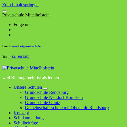
Zum Inhalt springen
P
r
i
v
a
t
s
c
h
u
l
e
M
i
t
t
e
l
h
o
l
s
t
e
i
n
Folge uns:
Email:
service@psmh.schule
Tel:
+4331 8687550
weil Bildung mehr ist als lernen
Unsere Schulen
Grundschule Rendsburg
Grundschule Neudorf-Bornstein
Grundschule Gnutz
Gemeinschaftsschule mit Oberstufe Rendsburg
Konzept
Schulanmeldung
Schulbeiträge