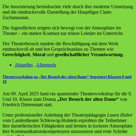
Die Inszenierung beeindruckte viele durch ihre moderne Umsetzung
und die eindrucksvolle Darstellung der Hauptfigur Claire
Zachanassian.
Die Jugendlichen zeigten sich bewegt von der Atmosphäre im
Theater – ein starker Kontrast zur reinen Lektüre im Unterricht.
Der Theaterbesuch rundete die Beschäftigung mit dem Werk
eindrucksvoll ab und bot Gesprächsanlass zu Themen wie
Gerechtigkeit
,
Moral
und
gesellschaftlicher Verantwortung
.
Aktuelles
,
Allgemein
Theaterworkshop zu „Der Besuch der alten Dame“ begeistert Klassen 9 und
10
Am 09. April 2025 fand ein spannender Theaterworkshop für die 9.
Und 10. Klasse zum Drama
„Der Besuch der alten Dame“
von
Friedrich Dürrenmatt statt.
Unter professioneller
Anleitung der Theaterpädagogin
Laura Huber
vom Landestheater Schleswig-Holstein erprobten die Teilnehmer
ihre darstellerischen Fähigkeiten und
lernten in lockerer Atmo
sphäre
ihre
Kommunikationskompetenzen umzusetzen und erste Schritte