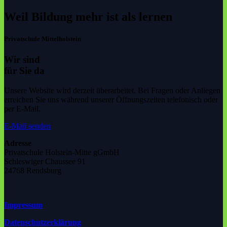
Weil Bildung mehr ist als lernen
Privatschule Mittelholstein
Wir sind
für Sie da
Unsere Website wird derzeit überarbeitet. Bei Fragen oder Anliegen
erreichen Sie uns während unserer Öffnungszeiten telefonisch oder
per E-Mail.
E-Mail senden
Adresse
Privatschule Holstein-Mitte gGmbH
Schleswiger Chaussee 91
24768 Rendsburg
Impressum
Datenschutzerklärung