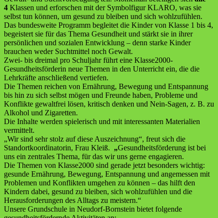
4
Klassen und erforschen mit der Symbolfigur KLARO, was sie
selbst tun können, um gesund zu bleiben und sich wohlzufühlen.
Das bundesweite Programm begleitet die Kinder von Klasse 1 bis 4,
begeistert sie für das Thema Gesundheit und stärkt sie in ihrer
persönlichen und sozialen Entwicklung – denn starke Kinder
brauchen weder Suchtmittel noch Gewalt.
Zwei- bis dreimal pro Schuljahr führt eine Klasse2000-
Gesundheitsförderin neue Themen in den Unterricht ein, die die
Lehrkräfte anschließend vertiefen.
Die Themen reichen von Ernährung, Bewegung und Entspannung
bis hin zu sich selbst mögen und Freunde haben, Probleme und
Konflikte gewaltfrei lösen, kritisch denken und Nein-Sagen, z. B. zu
Alkohol und Zigaretten.
Die Inhalte werden spielerisch und mit interessanten Materialien
vermittelt.
„Wir sind sehr stolz auf diese Auszeichnung“, freut sich die
Standortkoordinatorin, Frau Kleiß.
„
Gesundheitsförderung ist bei
uns ein zentrales Thema, für das wir uns gerne engagieren.
Die Themen von Klasse2000 sind gerade jetzt besonders wichtig:
gesunde Ernährung, Bewegung, Entspannung und angemessen mit
Problemen und Konflikten umgehen zu können – das hilft den
Kindern dabei, gesund zu bleiben, sich wohlzufühlen und die
Herausforderungen des Alltags zu meistern.“
Unsere Grundschule in Neudorf-Bornstein bietet folgende
gesundheitsfördernde Aktivitäten an: