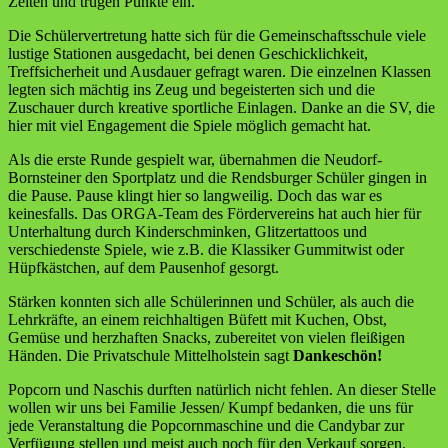
Zeiten und trugen Punkte ein.
Die Schülervertretung hatte sich für die Gemeinschaftsschule viele
lustige Stationen ausgedacht, bei denen Geschicklichkeit,
Treffsicherheit und Ausdauer gefragt waren. Die einzelnen Klassen
legten sich mächtig ins Zeug und begeisterten sich und die
Zuschauer durch kreative sportliche Einlagen. Danke an die SV, die
hier mit viel Engagement die Spiele möglich gemacht hat.
Als die erste Runde gespielt war, übernahmen die Neudorf-
Bornsteiner den Sportplatz und die Rendsburger Schüler gingen in
die Pause. Pause klingt hier so langweilig. Doch das war es
keinesfalls. Das ORGA-Team des Fördervereins hat auch hier für
Unterhaltung durch Kinderschminken, Glitzertattoos und
verschiedenste Spiele, wie z.B. die Klassiker Gummitwist oder
Hüpfkästchen, auf dem Pausenhof gesorgt.
Stärken konnten sich alle Schülerinnen und Schüler, als auch die
Lehrkräfte, an einem reichhaltigen Büfett mit Kuchen, Obst,
Gemüse und herzhaften Snacks, zubereitet von vielen fleißigen
Händen. Die Privatschule Mittelholstein sagt
Dankeschön!
Popcorn und Naschis durften natürlich nicht fehlen. An dieser Stelle
wollen wir uns bei Familie Jessen/ Kumpf bedanken, die uns für
jede Veranstaltung die Popcornmaschine und die Candybar zur
Verfügung stellen und meist auch noch für den Verkauf sorgen.